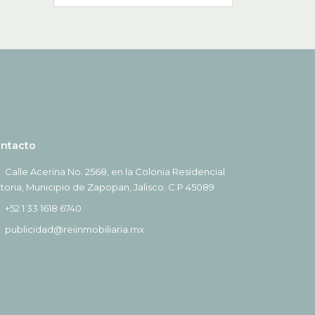
ntacto
Calle Acerina No. 2568, en la Colonia Residencial
ctoria, Municipio de Zapopan, Jalisco. C.P 45089
+52 1 33 1618 6740
publicidad@reiinmobiliaria.mx