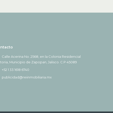
ntacto
Calle Acerina No. 2568, en la Colonia Residencial
ctoria, Municipio de Zapopan, Jalisco. C.P 45089
+52 1 33 1618 6740
publicidad@reiinmobiliaria.mx