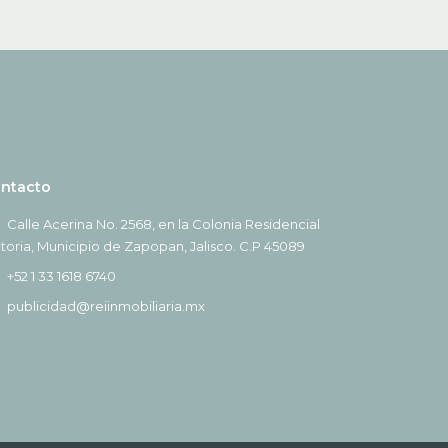
ntacto
Calle Acerina No. 2568, en la Colonia Residencial
ctoria, Municipio de Zapopan, Jalisco. C.P 45089
+52 1 33 1618 6740
publicidad@reiinmobiliaria.mx