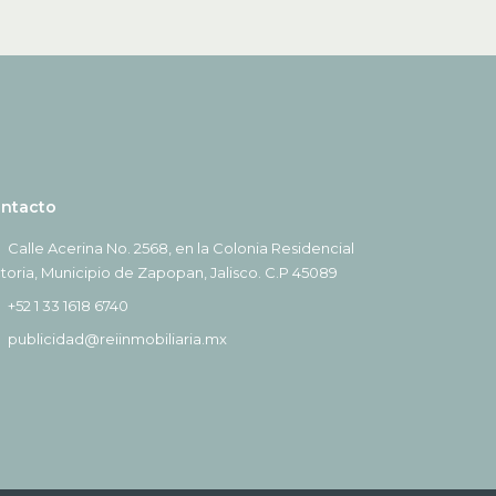
ntacto
Calle Acerina No. 2568, en la Colonia Residencial
ctoria, Municipio de Zapopan, Jalisco. C.P 45089
+52 1 33 1618 6740
publicidad@reiinmobiliaria.mx