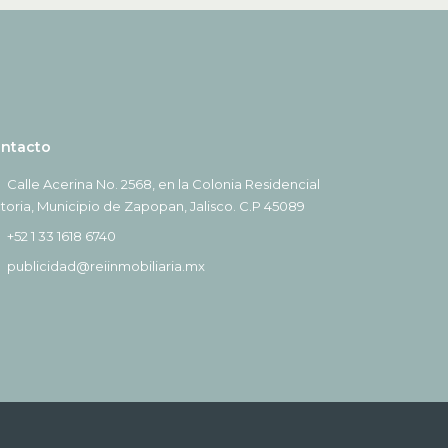
ntacto
Calle Acerina No. 2568, en la Colonia Residencial
ctoria, Municipio de Zapopan, Jalisco. C.P 45089
+52 1 33 1618 6740
publicidad@reiinmobiliaria.mx