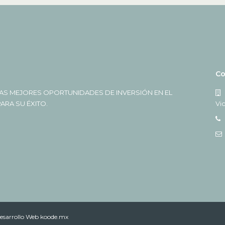
Co
AS MEJORES OPORTUNIDADES DE INVERSIÓN EN EL
RA SU ÉXITO.
Vi
esarrollo Web koode.mx