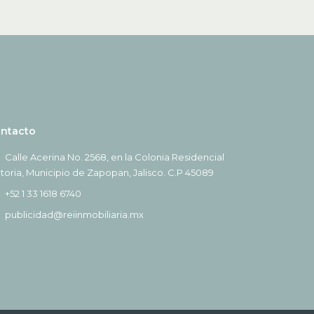
ntacto
Calle Acerina No. 2568, en la Colonia Residencial
ctoria, Municipio de Zapopan, Jalisco. C.P 45089
+52 1 33 1618 6740
publicidad@reiinmobiliaria.mx