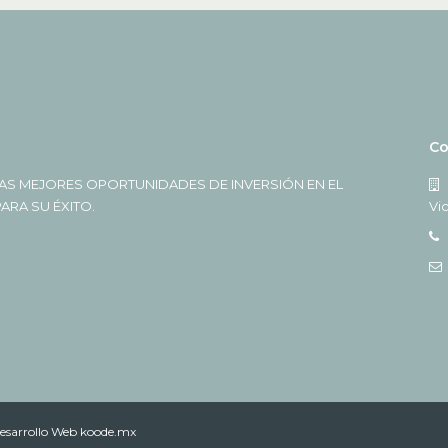
Co
AS MEJORES OPORTUNIDADES DE INVERSIÓN EN EL
RA SU ÉXITO.
Vi
esarrollo Web koode.mx