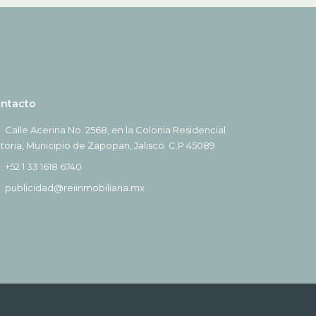
ntacto
Calle Acerina No. 2568, en la Colonia Residencial
ctoria, Municipio de Zapopan, Jalisco. C.P 45089
+52 1 33 1618 6740
publicidad@reiinmobiliaria.mx