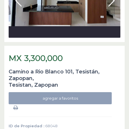
MX 3,300,000
Camino a Rio Blanco 101, Tesistán,
Zapopan,
Tesistan
,
Zapopan
agregar a favoritos
ID de Propiedad :
68048