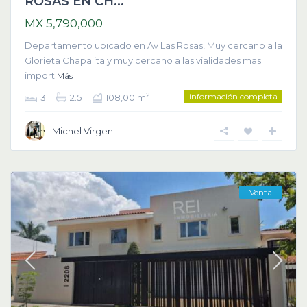
ROSAS EN CH...
MX 5,790,000
Departamento ubicado en Av Las Rosas, Muy cercano a la
Glorieta Chapalita y muy cercano a las vialidades mas
import
Más
información completa
2
3
2.5
108,00 m
Michel Virgen
Venta