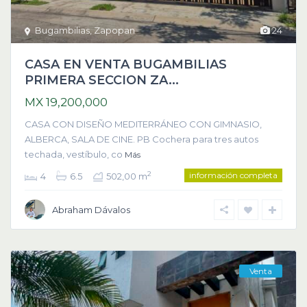
Bugambilias
,
Zapopan
24
CASA EN VENTA BUGAMBILIAS
PRIMERA SECCION ZA...
MX 19,200,000
CASA CON DISEÑO MEDITERRÁNEO CON GIMNASIO,
ALBERCA, SALA DE CINE. PB Cochera para tres autos
techada, vestíbulo, co
Más
información completa
2
4
6.5
502,00 m
Abraham Dávalos
Venta