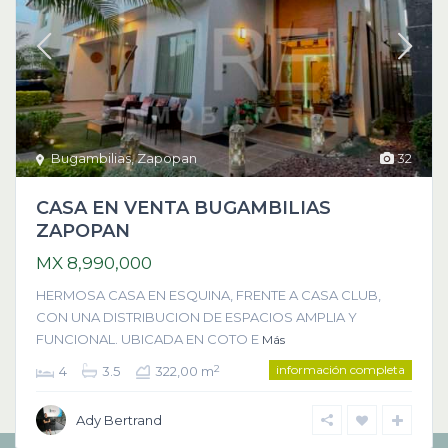
Bugambilias
,
Zapopan
32
CASA EN VENTA BUGAMBILIAS
ZAPOPAN
MX 8,990,000
HERMOSA CASA EN ESQUINA, FRENTE A CASA CLUB,
CON UNA DISTRIBUCION DE ESPACIOS AMPLIA Y
FUNCIONAL. UBICADA EN COTO E
Más
información completa
2
4
3.5
322,00 m
Ady Bertrand