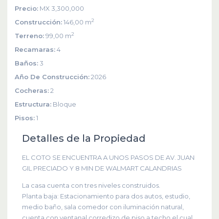
Precio:
MX 3,300,000
2
Construcción:
146,00 m
2
Terreno:
99,00 m
Recamaras:
4
Baños:
3
Año De Construcción:
2026
Cocheras:
2
Estructura:
Bloque
Pisos:
1
Detalles de la Propiedad
EL COTO SE ENCUENTRA A UNOS PASOS DE AV. JUAN
GIL PRECIADO Y 8 MIN DE WALMART CALANDRIAS
La casa cuenta con tres niveles construidos.
Planta baja: Estacionamiento para dos autos, estudio,
medio baño, sala comedor con iluminación natural,
cuenta con ventanal corredizo de piso a techo el cual