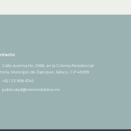
ntacto
Calle Acerina No. 2568, en la Colonia Residencial
ctoria, Municipio de Zapopan, Jalisco. C.P 45089
+52 1 33 1618 6740
publicidad@reiinmobiliaria.mx