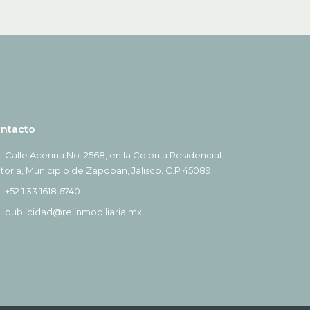
ntacto
Calle Acerina No. 2568, en la Colonia Residencial
ctoria, Municipio de Zapopan, Jalisco. C.P 45089
+52 1 33 1618 6740
publicidad@reiinmobiliaria.mx