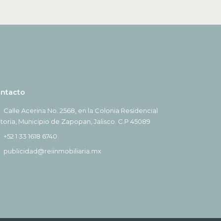
ntacto
Calle Acerina No. 2568, en la Colonia Residencial
ctoria, Municipio de Zapopan, Jalisco. C.P 45089
+52 1 33 1618 6740
publicidad@reiinmobiliaria.mx