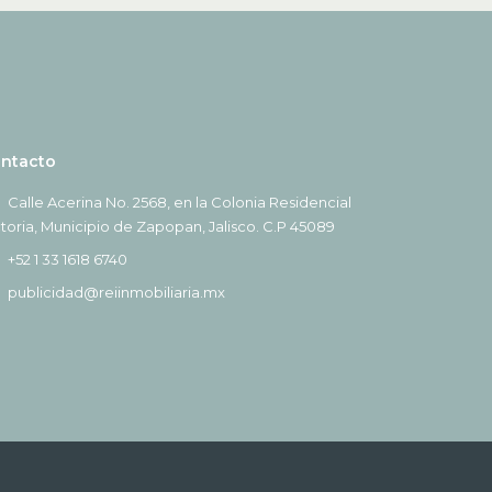
ntacto
Calle Acerina No. 2568, en la Colonia Residencial
ctoria, Municipio de Zapopan, Jalisco. C.P 45089
+52 1 33 1618 6740
publicidad@reiinmobiliaria.mx