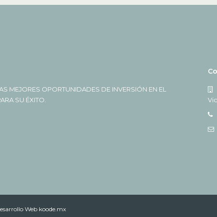
Co
AS MEJORES OPORTUNIDADES DE INVERSIÓN EN EL
RA SU ÉXITO.
Vi
esarrollo Web koode.mx