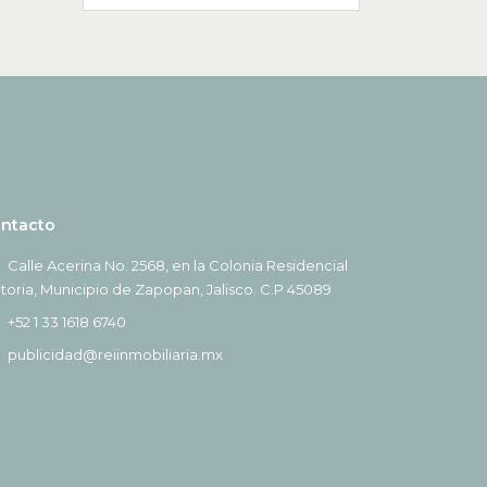
ntacto
Calle Acerina No. 2568, en la Colonia Residencial
ctoria, Municipio de Zapopan, Jalisco. C.P 45089
+52 1 33 1618 6740
publicidad@reiinmobiliaria.mx