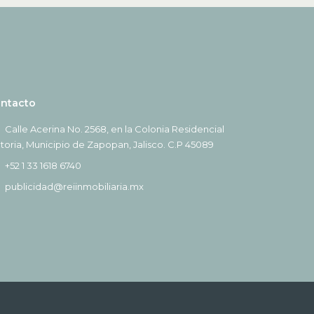
ntacto
Calle Acerina No. 2568, en la Colonia Residencial
ctoria, Municipio de Zapopan, Jalisco. C.P 45089
+52 1 33 1618 6740
publicidad@reiinmobiliaria.mx