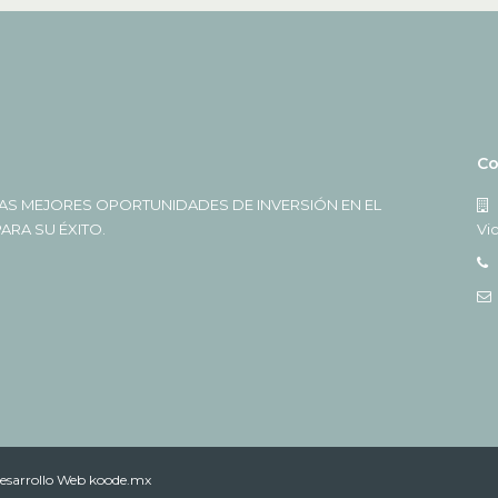
Co
AS MEJORES OPORTUNIDADES DE INVERSIÓN EN EL
RA SU ÉXITO.
Vi
esarrollo Web koode.mx