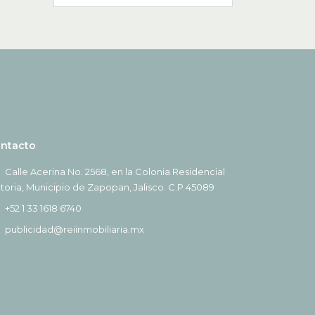
ntacto
Calle Acerina No. 2568, en la Colonia Residencial
ctoria, Municipio de Zapopan, Jalisco. C.P 45089
+52 1 33 1618 6740
publicidad@reiinmobiliaria.mx