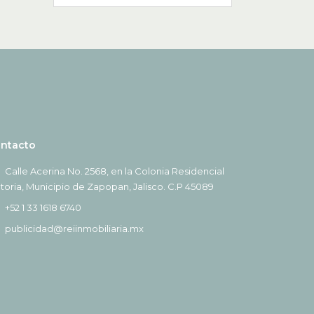
ntacto
Calle Acerina No. 2568, en la Colonia Residencial
ctoria, Municipio de Zapopan, Jalisco. C.P 45089
+52 1 33 1618 6740
publicidad@reiinmobiliaria.mx