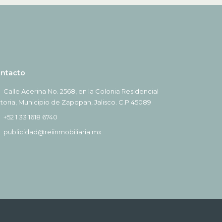
ntacto
Calle Acerina No. 2568, en la Colonia Residencial
ctoria, Municipio de Zapopan, Jalisco. C.P 45089
+52 1 33 1618 6740
publicidad@reiinmobiliaria.mx