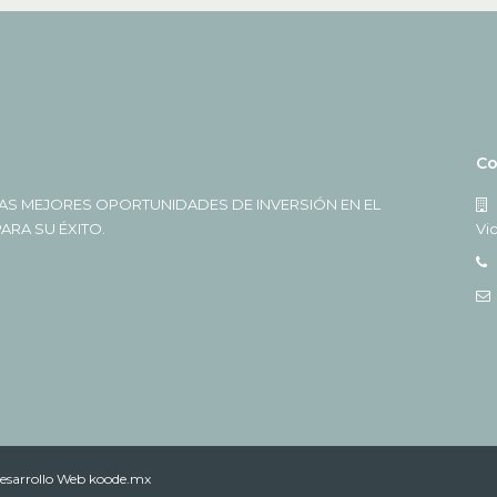
Co
AS MEJORES OPORTUNIDADES DE INVERSIÓN EN EL
RA SU ÉXITO.
Vi
esarrollo Web koode.mx