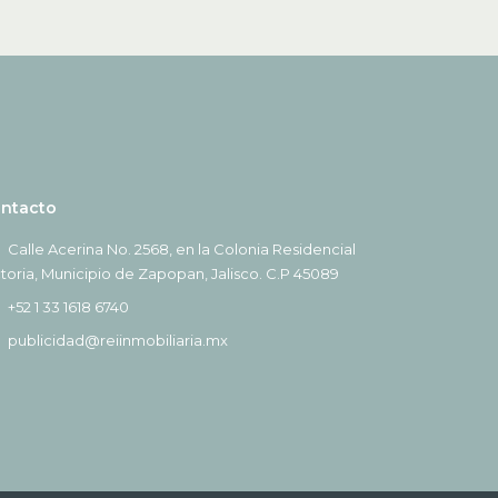
ntacto
Calle Acerina No. 2568, en la Colonia Residencial
ctoria, Municipio de Zapopan, Jalisco. C.P 45089
+52 1 33 1618 6740
publicidad@reiinmobiliaria.mx