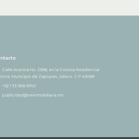
ntacto
Calle Acerina No. 2568, en la Colonia Residencial
ctoria, Municipio de Zapopan, Jalisco. C.P 45089
+52 1 33 1618 6740
publicidad@reiinmobiliaria.mx