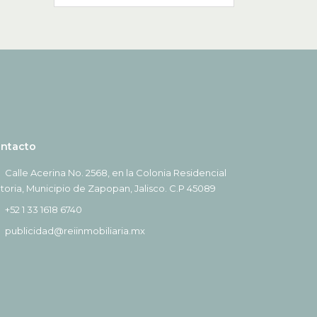
ntacto
Calle Acerina No. 2568, en la Colonia Residencial
ctoria, Municipio de Zapopan, Jalisco. C.P 45089
+52 1 33 1618 6740
publicidad@reiinmobiliaria.mx