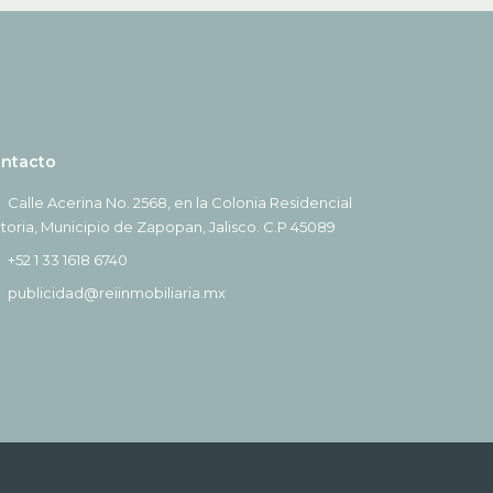
ntacto
Calle Acerina No. 2568, en la Colonia Residencial
ctoria, Municipio de Zapopan, Jalisco. C.P 45089
+52 1 33 1618 6740
publicidad@reiinmobiliaria.mx