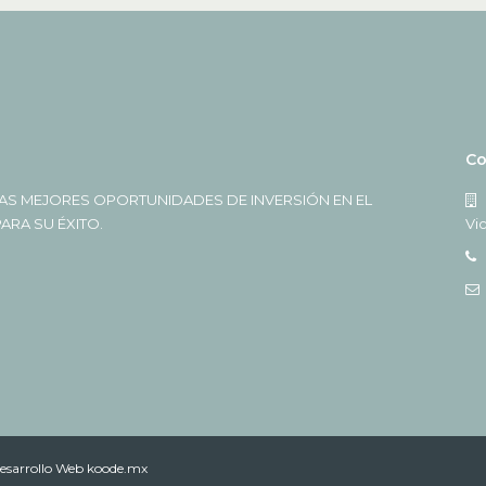
Co
AS MEJORES OPORTUNIDADES DE INVERSIÓN EN EL
RA SU ÉXITO.
Vi
esarrollo Web koode.mx